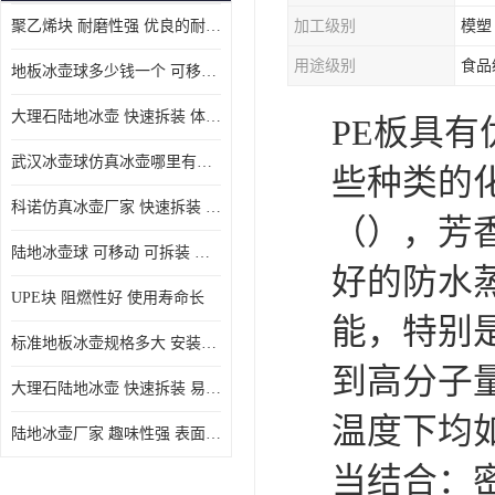
聚乙烯块 耐磨性强 优良的耐低温
加工级别
模塑
MGA滑板滑块
用途级别
食品
地板冰壶球多少钱一个 可移动 可拆装 滑行阻力小
MGE滑板滑块
大理石陆地冰壶 快速拆装 体积小 重量轻
PE板具
尼龙轴套
武汉冰壶球仿真冰壶哪里有卖 趣味性强 体积小 重量轻
些种类的
尼龙板
科诺仿真冰壶厂家 快速拆装 不受季节影响
（），芳
MGE承压垫
陆地冰壶球 可移动 可拆装 表面具有自润滑功能
好的防水
超高板
UPE块 阻燃性好 使用寿命长
超高贴面板
能，特别
标准地板冰壶规格多大 安装简单 方便携带和存储
超高海底板
到高分子
大理石陆地冰壶 快速拆装 易于学习和掌握
超高铺路板
温度下均
陆地冰壶厂家 趣味性强 表面具有自润滑功能
超高轴套
当结合：