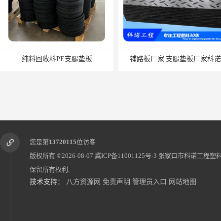
纯料回收料PE支腿垫板
铺路板厂家|支腿垫板厂家科诺
您是第
13720115
位访客
版权所有 ©2026-08-07
冀ICP备11001125号-3
张家口市科诺工程塑
保留所有权利.
技术支持：
八方资源网
免责声明
管理员入口
网站地图
标准校园冰壶-旱地冰壶-地板冰壶科诺厂家可定制
冰蹴