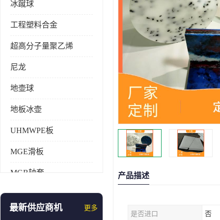
冰蹴球
工程塑料合金
超高分子量聚乙烯
尼龙
地壶球
地板冰壶
UHMWPE板
MGE滑板
MGB轴套
产品描述
旱地冰壶
最新供应商机
更多
是否进口
否
仿真冰壶