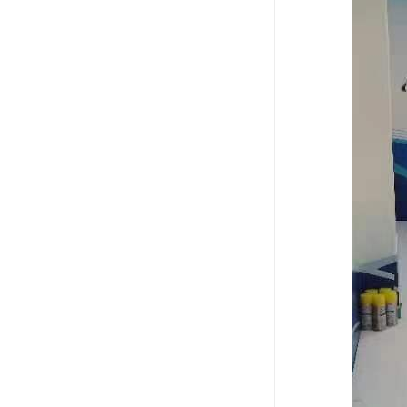
可卷冰壶
超高抗磨块