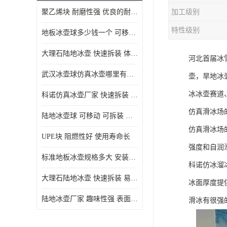
聚乙烯块 耐磨性强 优良的耐低温
加工级别
MGA滑板滑块
特性级别
地板冰壶球多少钱一个 可移动 可拆装 滑行阻力小
MGE滑板滑块
大理石陆地冰壶 快速拆装 体积小 重量轻
河北首届冰
尼龙轴套
武汉冰壶球仿真冰壶哪里有卖 趣味性强 体积小 重量轻
壶，旱地冰
尼龙板
冰冰壶赛道
科诺仿真冰壶厂家 快速拆装 不受季节影响
MGE承压垫
仿真滑冰场
陆地冰壶球 可移动 可拆装 表面具有自润滑功能
超高板
仿真滑冰场
UPE块 阻燃性好 使用寿命长
超高贴面板
强度和自润
标准地板冰壶规格多大 安装简单 方便携带和存储
科诺仿冰溜
超高海底板
大理石陆地冰壶 快速拆装 易于学习和掌握
冰面厚度提
超高铺路板
陆地冰壶厂家 趣味性强 表面具有自润滑功能
滑冰有很强
超高轴套