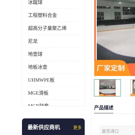
冰蹴球
工程塑料合金
超高分子量聚乙烯
尼龙
地壶球
地板冰壶
UHMWPE板
MGE滑板
MGB轴套
产品描述
旱地冰壶
最新供应商机
更多
是否进口
仿真冰壶