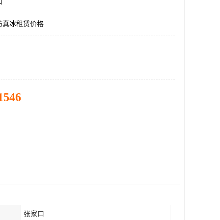
口
仿真冰租赁价格
1546
张家口