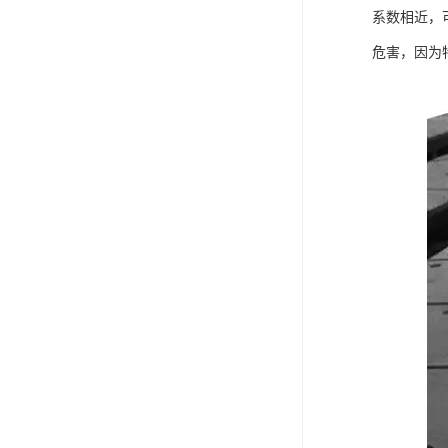
可卷冰壶
系数相近，
危害，因为
超高抗磨块