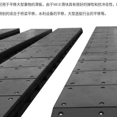
可用于平移大型重物的滑板，由于MGE滑块具有很好的弹性和抗冲击性
特别的适合于桥梁平移，水利设备的平移，大型造船行业的平移等。