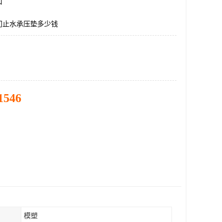
口
门止水承压垫多少钱
1546
模塑