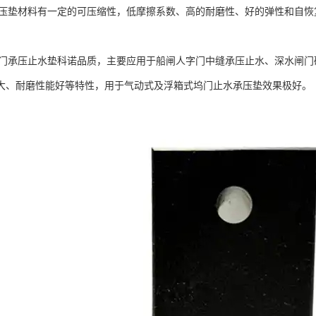
承压垫材料有一定的可压缩性，低摩擦系数、高的耐磨性、好的弹性和自
坞门承压止水垫科诺品质，主要应用于船闸人字门中缝承压止水、深水闸
大、耐磨性能好等特性，用于气动式及浮箱式坞门止水承压垫效果极好。