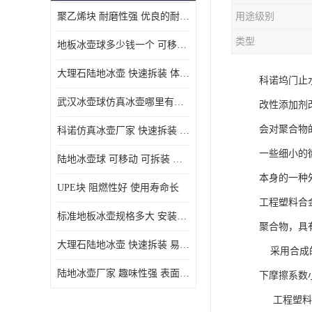
聚乙烯块 耐磨性强 优良的耐低温
用途级别
MGA滑板滑块
类型
地板冰壶球多少钱一个 可移动 可拆装 滑行阻力小
MGE滑板滑块
大理石陆地冰壶 快速拆装 体积小 重量轻
科诺坞门止
尼龙轴套
武汉冰壶球仿真冰壶哪里有卖 趣味性强 体积小 重量轻
改性添加剂
尼龙板
会对聚合物
科诺仿真冰壶厂家 快速拆装 不受季节影响
MGE承压垫
一些细小的
陆地冰壶球 可移动 可拆装 表面具有自润滑功能
超高板
本身的一种
UPE块 阻燃性好 使用寿命长
超高贴面板
工程塑料合
标准地板冰壶规格多大 安装简单 方便携带和存储
聚合物，具
超高海底板
大理石陆地冰壶 快速拆装 易于学习和掌握
采用合成的
超高铺路板
陆地冰壶厂家 趣味性强 表面具有自润滑功能
下摩擦系数
超高轴套
工程塑料合