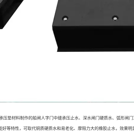
E承压垫材料制作的船闸人字门中缝承压止水、深水闸门硬质水、弧形闸
能好等特性，可取代铜质硬质水和易老化、摩阻力大的橡胶止水，效果明