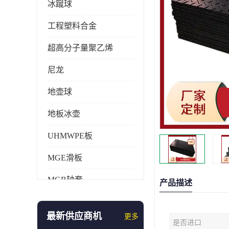
冰蹴球
工程塑料合金
超高分子量聚乙烯
尼龙
地壶球
地板冰壶
UHMWPE板
MGE滑板
MGB轴套
产品描述
旱地冰壶
最新供应商机
更多
是否进口
仿真冰壶