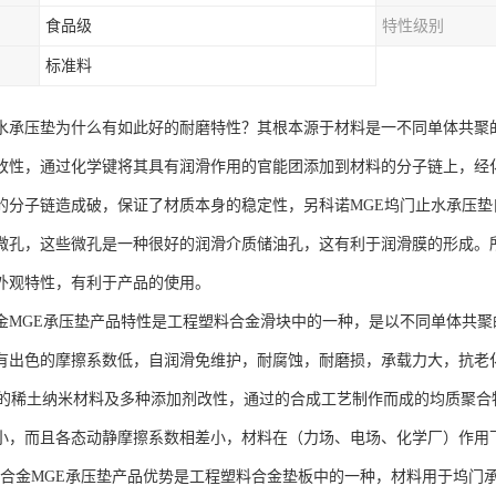
食品级
特性级别
标准料
水承压垫为什么有如此好的耐磨特性？其根本源于材料是一不同单体共聚
改性，通过化学键将其具有润滑作用的官能团添加到材料的分子链上，经
的分子链造成破，保证了材质本身的稳定性，另科诺MGE坞门止水承压
微孔，这些微孔是一种很好的润滑介质储油孔，这有利于润滑膜的形成。
外观特性，有利于产品的使用。
金MGE承压垫产品特性是工程塑料合金滑块中的一种，是以不同单体共
有出色的摩擦系数低，自润滑免维护，耐腐蚀，耐磨损，承载力大，抗老
稀土纳米材料及多种添加剂改性，通过的合成工艺制作而成的均质聚合
小，而且各态动静摩擦系数相差小，材料在（力场、电场、化学厂）作用
金MGE承压垫产品优势是工程塑料合金垫板中的一种，材料用于坞门承