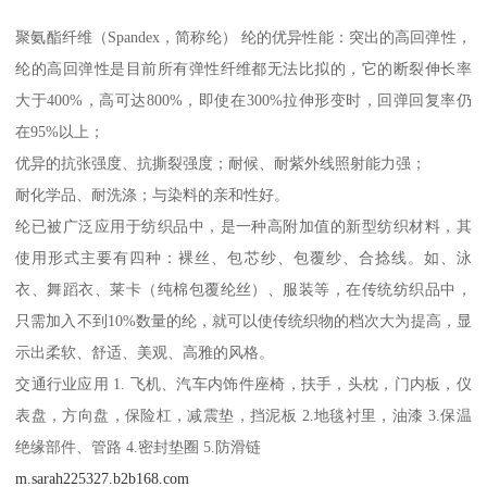
聚氨酯纤维（Spandex，简称纶） 纶的优异性能：突出的高回弹性，
纶的高回弹性是目前所有弹性纤维都无法比拟的，它的断裂伸长率
大于400%，高可达800%，即使在300%拉伸形变时，回弹回复率仍
在95%以上；
优异的抗张强度、抗撕裂强度；耐候、耐紫外线照射能力强；
耐化学品、耐洗涤；与染料的亲和性好。
纶已被广泛应用于纺织品中，是一种高附加值的新型纺织材料，其
使用形式主要有四种：裸丝、包芯纱、包覆纱、合捻线。如、泳
衣、舞蹈衣、莱卡（纯棉包覆纶丝）、服装等，在传统纺织品中，
只需加入不到10%数量的纶，就可以使传统织物的档次大为提高，显
示出柔软、舒适、美观、高雅的风格。
交通行业应用 1. 飞机、汽车内饰件座椅，扶手，头枕，门内板，仪
表盘，方向盘，保险杠，减震垫，挡泥板 2.地毯衬里，油漆 3.保温
绝缘部件、管路 4.密封垫圈 5.防滑链
m.sarah225327.b2b168.com