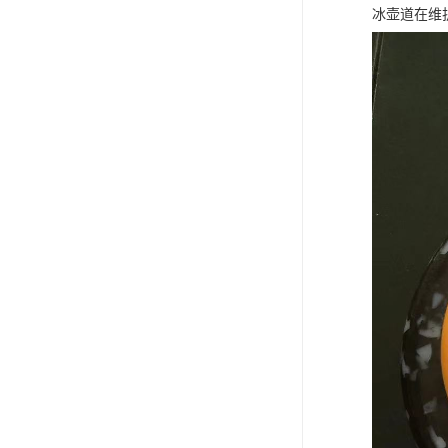
冰壶道在维