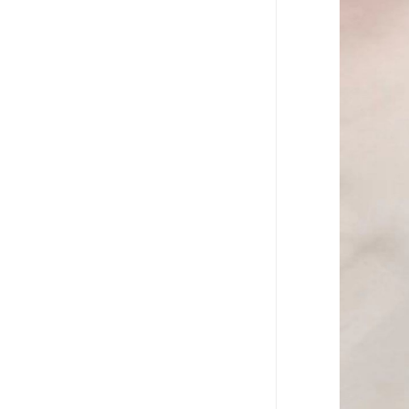
可卷冰壶
超高抗磨块