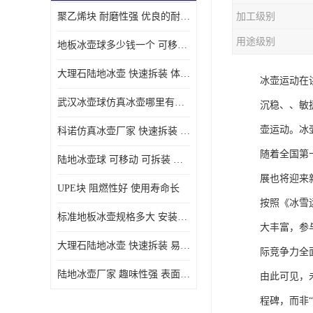
聚乙烯块 耐磨性强 优良的耐低温
加工级别
MGA滑板滑块
用途级别
地板冰壶球多少钱一个 可移动 可拆装 滑行阻力小
MGE滑板滑块
大理石陆地冰壶 快速拆装 体积小 重量轻
冰壶运动在
尼龙轴套
武汉冰壶球仿真冰壶哪里有卖 趣味性强 体积小 重量轻
沉稳、、敏
尼龙板
壶运动。冰
科诺仿真冰壶厂家 快速拆装 不受季节影响
MGE承压垫
随着全国第
陆地冰壶球 可移动 可拆装 表面具有自润滑功能
超高板
展也将迎来
UPE块 阻燃性好 使用寿命长
超高贴面板
按照《冰雪运
标准地板冰壶规格多大 安装简单 方便携带和存储
大丰富，参
超高海底板
大理石陆地冰壶 快速拆装 易于学习和掌握
际竞争力全
超高铺路板
陆地冰壶厂家 趣味性强 表面具有自润滑功能
由此可见，
超高轴套
程碑，而非“