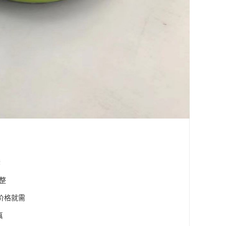
套
整
价格就需
真