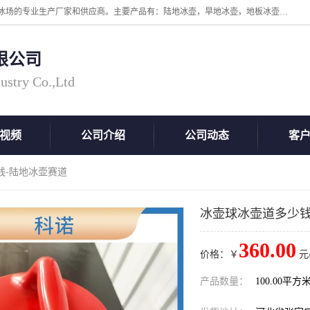
张家口市科诺工程塑料有限公司是超高分子量聚乙烯，高密度板，仿真冰场的专业生产厂家和供应商。主要产品有：陆地冰壶，旱地冰壶，地板冰壶，地壶球，仿真冰壶，仿真冰，冰蹴球，MGB轴套，MGE滑板，高密度板，仿真冰场等产品。欢迎有需要的朋友前来联系。
限公司
ustry Co.,Ltd
视频
公司介绍
公司动态
客
钱-陆地冰壶赛道
冰壶球冰壶道多少钱
360.00
价格：￥
元
产品数量：
100.00平方