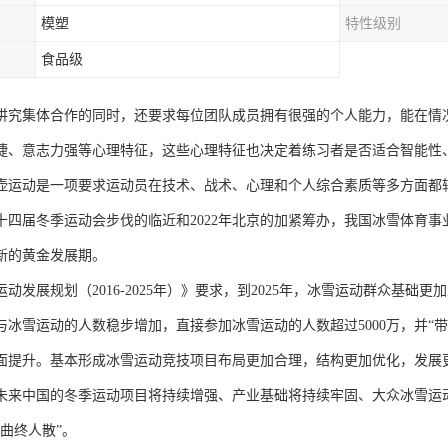
模塑
特性级别
食品级
讲究集体合作的同时，还要求每位团队成员拥有很强的个人能力，能在情
捷、意志力强等心理特征，这些心理特征也决定着练习者是否适合智能性
壶运动是一项要求运动员在技术、战术、心理和个人综合素质等多方面都
十四届冬季运动会步伐的临近和2022年北京的加紧筹办，我国冰雪体育
新的黄金发展期。
动发展规划（2016-2025年）》要求，到2025年，冰雪运动群众基
与冰雪运动的人数稳步增加，直接参加冰雪运动的人数超过5000万，并“
面提升。基本形成冰雪运动竞技项目布局更加合理，结构更加优化，发展
未来中国的冬季运动项目将持续增强、产业基础将持续牢固、大众冰雪运动
曲终人散”。