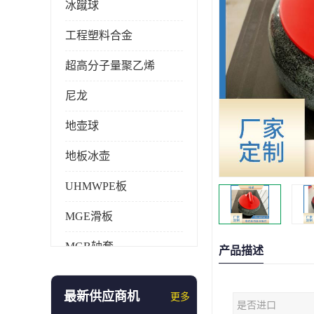
冰蹴球
工程塑料合金
超高分子量聚乙烯
尼龙
地壶球
地板冰壶
UHMWPE板
MGE滑板
MGB轴套
产品描述
旱地冰壶
最新供应商机
更多
是否进口
仿真冰壶