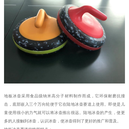
地板冰壶采用食品级纳米高分子材料制作而成，它环保耐磨抗撞
击，底部嵌入三个万向轮便于它在陆地冰壶赛道上使用。即使是儿
童使用很小的力气就可以将冰壶推出很远。陆地冰壶的产生，使更
多的人接触到冰壶，认识冰壶，使冰壶得到了更好的推广和普及。