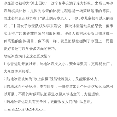
冰壶运动被称为“冰上围棋”，这个名字充满了东方韵味。之所以将冰
壶与棋类比较，是因为冰壶的比赛过程也是一场策略运用的博弈。
而冰壶的真正魅力在于“是上到99岁老人，下到5岁儿童都可以玩的游
戏，”中国女子冰壶队领队李东岩说，因此冰壶运动虽然昂贵，但事
实上推广起来并非想象的那般困难。许多人都把冰壶项目描述成一
种高雅的集体项目，像下棋一样，就是把棋盘搬到了冰面上，而且
爱好者还可以学会多方面的技巧。
地板冰壶为什么这么受欢迎？
1.冰雪运动开展以来，陆地冰壶投入小，安全系数高，更容易被广，
大众群体所接受。
2.陆地冰壶被称为“冰上象棋”既能锻炼脑力，又能锻炼体力。
3.陆地冰壶不受场地，季节限制，一块赛道加几个冰壶这项运动就可
以开展，不用的时候可以把赛道收起来节省空间，方便运输。
4.陆地冰壶运动具有竞争性，更能激发人们的团队意识。
m.sarah225327.b2b168.com