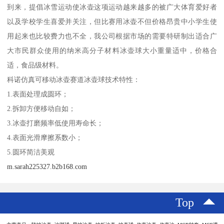
到来，提倡冰雪运动使冰壶这项运动越来越多的被广大体育爱好者
以及学校学生喜爱并关注，但比赛用冰壶不但价格昂贵中小学生使
用起来也比较费力也不全，我公司根据市场的需要特研制出适合广
大市民群众使用的纳米高分子材料冰壶球大小重量适中，价格合
适，食品级材料。
科诺仿真可移动冰壶赛道冰壶球技术特性：
1.表面处理成圆环；
2.拆卸方便移动自如；
3.冰壶打磨频率低使用寿命长；
4.表面光滑摩擦系数小；
5.圆环简洁美观
m.sarah225327.b2b168.com
Top