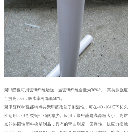
聚甲醛也可用玻璃纤维增强，当玻璃纤维含量为30%时，其抗张强度
可提高20%，吸水率可降低50%。
聚甲醛POM性能特点共聚甲醛改进了耐温性，可在-40~104℃下长久
性运用，但断裂韧性稍微减少。应用：聚甲醛是高晶粒大小、高熔
点的热固性塑料橡塑制品，具有的弯曲刚度、回弹性、抗应力松弛