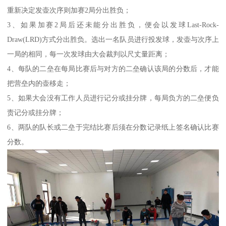
重新决定发壶次序则加赛2局分出胜负；
3、如果加赛2局后还未能分出胜负，便会以发球Last-Rock-
Draw(LRD)方式分出胜负。选出一名队员进行投发球，发壶与次序上
一局的相同，每一次发球由大会裁判以尺丈量距离；
4、每队的二垒在每局比赛后与对方的二垒确认该局的分数后，才能
把营垒内的壶移走；
5、如果大会没有工作人员进行记分或挂分牌，每局负方的二垒便负
责记分或挂分牌；
6、两队的队长或二垒于完结比赛后须在分数记录纸上签名确认比赛
分数。