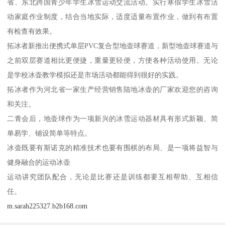
省、东北跨国青少年学生冰雪运动交流活动。实行寒假学生冰雪活
动家庭作业制度，结合当地实际，适度适量布置作业，做到有布置
有检查有效果。
拓冰者新推出便携式单层PVC复合型地壶球赛道，新型地壶球赛道与
之前双层赛道相比更便捷，重量更轻便，方便各种活动使用。无论
是学校冰壶教学模拟还是市场活动都能得到很好的实践。
拓冰者作为河北省一家生产经营销售陆地冰壶的厂家欢迎您的咨询
和关注。
二青会后，地壶球作为一项新兴的冰雪运动器材具有形式新颖、简
单易学、铺设简单等特点。
冰壶既要有斯诺克的精准技术也要有围棋的布局、是一项将益智与
健身融合的运动冰壶
运动讲究团队配合，无论是比赛还是训练都要互相帮助、互相信
任。
m.sarah225327.b2b168.com