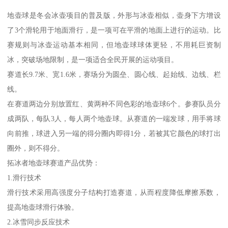
地壶球是冬会冰壶项目的普及版，外形与冰壶相似，壶身下方增设
了3个滑轮用于地面滑行，是一项可在平滑的地面上进行的运动。比
赛规则与冰壶运动基本相同，但地壶球球体更轻，不用耗巨资制
冰，突破场地限制，是一项适合全民开展的运动项目。
赛道长9.7米、宽1.6米，赛场分为圆垒、圆心线、起始线、边线、栏
线。
在赛道两边分别放置红、黄两种不同色彩的地壶球6个。参赛队员分
成两队，每队3人，每人两个地壶球。从赛道的一端发球，用手将球
向前推，球进入另一端的得分圈内即得1分，若被其它颜色的球打出
圈外，则不得分。
拓冰者地壶球赛道产品优势：
1.滑行技术
滑行技术采用高强度分子结构打造赛道，从而程度降低摩擦系数，
提高地壶球滑行体验。
2.冰雪同步反应技术