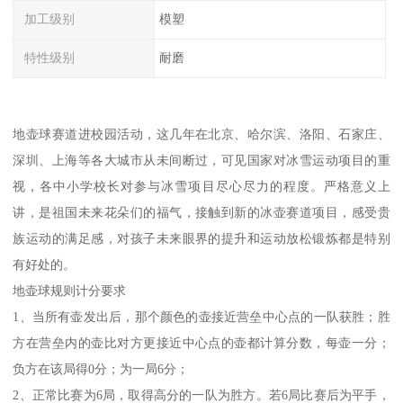
加工级别
模塑
特性级别
耐磨
地壶球赛道进校园活动，这几年在北京、哈尔滨、洛阳、石家庄、
深圳、上海等各大城市从未间断过，可见国家对冰雪运动项目的重
视，各中小学校长对参与冰雪项目尽心尽力的程度。严格意义上
讲，是祖国未来花朵们的福气，接触到新的冰壶赛道项目，感受贵
族运动的满足感，对孩子未来眼界的提升和运动放松锻炼都是特别
有好处的。
地壶球规则计分要求
1、当所有壶发出后，那个颜色的壶接近营垒中心点的一队获胜；胜
方在营垒内的壶比对方更接近中心点的壶都计算分数，每壶一分；
负方在该局得0分；为一局6分；
2、正常比赛为6局，取得高分的一队为胜方。若6局比赛后为平手，