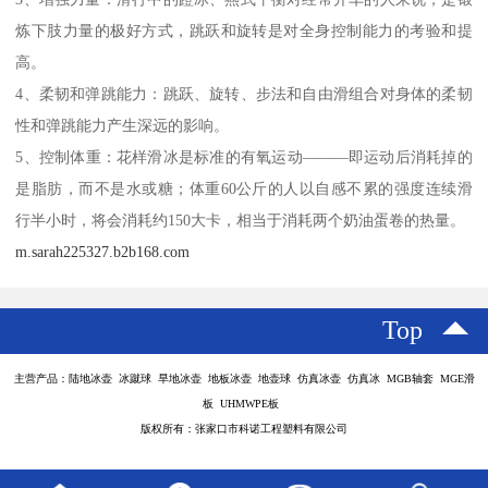
炼下肢力量的极好方式，跳跃和旋转是对全身控制能力的考验和提
高。
4、柔韧和弹跳能力：跳跃、旋转、步法和自由滑组合对身体的柔韧
性和弹跳能力产生深远的影响。
5、控制体重：花样滑冰是标准的有氧运动———即运动后消耗掉的
是脂肪，而不是水或糖；体重60公斤的人以自感不累的强度连续滑
行半小时，将会消耗约150大卡，相当于消耗两个奶油蛋卷的热量。
m.sarah225327.b2b168.com
Top
主营产品：陆地冰壶 冰蹴球 旱地冰壶 地板冰壶 地壶球 仿真冰壶 仿真冰 MGB轴套 MGE滑
板 UHMWPE板
版权所有：张家口市科诺工程塑料有限公司