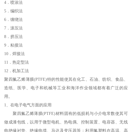
4．喷涂法
5．编织法
6．缠绕法
7．滚压法
8．挤压法
9．粘接法
10．焊接法
11．热定型法
12．机加工法
聚四氟乙烯薄膜(PTFE)特的性能使其在化工、石油、纺织、食品、
造纸、医学、电子和机械等工业和海洋作业领域都有着广泛的应
用。
1、在电子电气方面的应用
聚四氟乙烯薄膜(PTFE)材料固有的低损耗与小介电常数使其可
做成漆包线，以用于微型电机、热电偶、控制装置、电容器、无线
电绝缘衬垫、绝缘电缆、马达及变压器等；利用氟塑料在高温、高