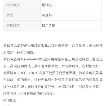
特性级别
增强级
类型
标准料
销售模式
自产自销
聚四氟乙烯带是采用纯聚四氟乙烯分散树脂，通过压条，高温拉伸
而成的一种化学物质。
聚四氟乙烯带(mifso-629型)是采用纯聚四氟乙烯分散树脂，通过压
条，高温拉伸而成，具有低摩擦系数，耐化学腐蚀、密封性良好，
他可以在-250℃--+280℃温度下使用适合于反应釜、汽输发电机及异
形口罐、桶的密封。这种四氟密封带保留了聚四氟乙烯的耐化学腐
蚀的优良性能，同时具有的柔韧性、压缩回强性、和优良的抗蠕、
冷流特性，且具有较高的抗拉强度。
物理性质