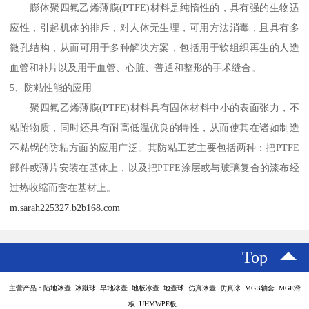
膨体聚四氟乙烯薄膜(PTFE)材料是纯惰性的，具有强的生物适
应性，引起机体的排斥，对人体无生理，可用方法消毒，且具有多
微孔结构，从而可用于多种解决方案，包括用于软组织再生的人造
血管和补片以及用于血管、心脏、普通和整形的手术缝合。
5、防粘性能的应用
聚四氟乙烯薄膜(PTFE)材料具有固体材料中小的表面张力，不
粘附物质，同时还具有耐高低温优良的特性，从而使其在诸如制造
不粘锅的防粘方面的应用广泛。其防粘工艺主要包括两种：把PTFE
部件或薄片安装在基体上，以及把PTFE涂层或与玻璃复合的漆布经
过热收缩而套在基材上。
m.sarah225327.b2b168.com
Top
主营产品：陆地冰壶 冰蹴球 旱地冰壶 地板冰壶 地壶球 仿真冰壶 仿真冰 MGB轴套 MGE滑
板 UHMWPE板