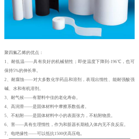
聚四氟乙烯的优点：
1、耐低温——具有良好的机械韧性；即使温度下降到-196℃，也可
保持5%的伸长率。
2、耐腐蚀——对大多数化学药品和溶剂，表现出惰性、能耐强酸强
碱、水和有机溶剂。
3、耐气候——有塑料中佳的老化寿命。
4、高润滑——是固体材料中摩擦系数低者。
5、不粘附——是固体材料中小的表面张力，不粘附物质。
6、害——具有生理惰性，作为和脏器长期植入体内无不良反应。
7、电绝缘性——可以抵抗1500伏高压电。