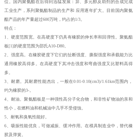
位。国内聚氨酯在后得到迅猛发展：异、多元醇及助剂的合成完成
工业生产，系列聚氨酯制品的生产和 应用逐年扩大。目前国内聚氨
酯产品的年产量超过600万吨，约占的1/3。
特点：
1、硬度范围宽。在高硬度下仍具有橡胶的伸长率和回弹性。聚氨酯
板[1]的硬度范围为邵氏A10-D80。
2、强度高。在橡胶硬度下它们的扯断强度、撕裂强度和承载能力比
通用橡胶高得多。在高硬度下其冲击强度和弯曲强度又比塑料高得
多。
3、耐磨。其耐磨性能杰出，一般在0.01-0.10(cm3)/1.61km范围内，
约为橡胶的3-。
4、耐油。聚氨酯板是一种强性高分子化合物，和非性矿物油的亲和
性小，在燃料油和机械油中几乎不受侵蚀。
5、耐氧和臭氧性能好。
6、吸振性能优良，可做减振、缓冲作用。在模具制造业中，替代橡
胶及弹簧。