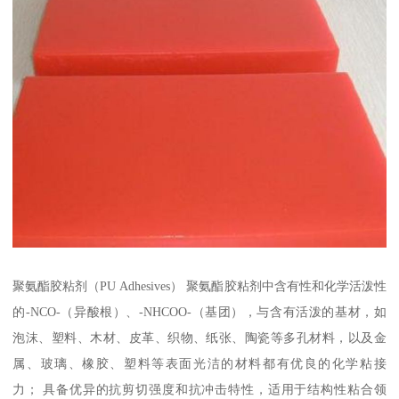
聚氨酯胶粘剂（PU Adhesives） 聚氨酯胶粘剂中含有性和化学活泼性
的-NCO-（异酸根）、-NHCOO-（基团），与含有活泼的基材，如
泡沫、塑料、木材、皮革、织物、纸张、陶瓷等多孔材料，以及金
属、玻璃、橡胶、塑料等表面光洁的材料都有优良的化学粘接
力； 具备优异的抗剪切强度和抗冲击特性，适用于结构性粘合领