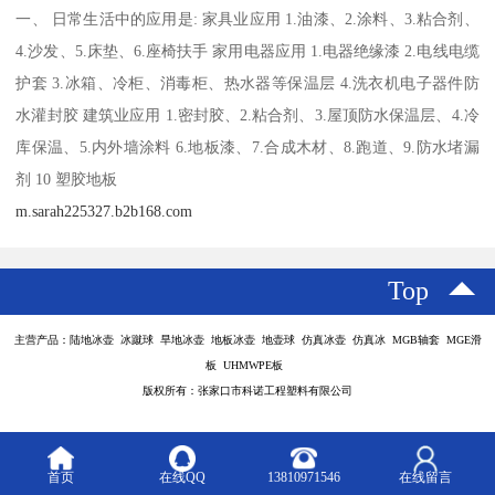
一、 日常生活中的应用是: 家具业应用 1.油漆、2.涂料、3.粘合剂、
4.沙发、5.床垫、6.座椅扶手 家用电器应用 1.电器绝缘漆 2.电线电缆
护套 3.冰箱、冷柜、消毒柜、热水器等保温层 4.洗衣机电子器件防
水灌封胶 建筑业应用 1.密封胶、2.粘合剂、3.屋顶防水保温层、4.冷
库保温、5.内外墙涂料 6.地板漆、7.合成木材、8.跑道、9.防水堵漏
剂 10 塑胶地板
m.sarah225327.b2b168.com
Top
主营产品：陆地冰壶 冰蹴球 旱地冰壶 地板冰壶 地壶球 仿真冰壶 仿真冰 MGB轴套 MGE滑
板 UHMWPE板
版权所有：张家口市科诺工程塑料有限公司
首页
在线QQ
13810971546
在线留言