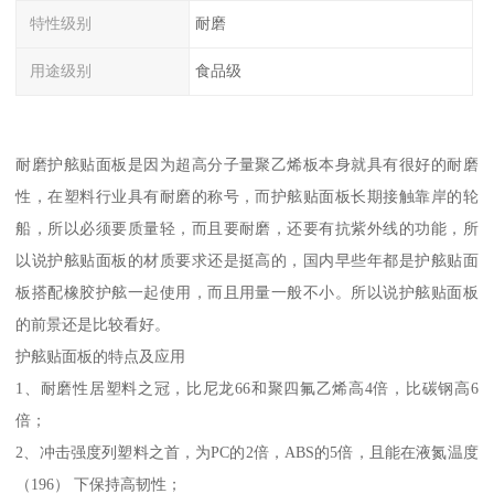
特性级别
耐磨
用途级别
食品级
耐磨护舷贴面板是因为超高分子量聚乙烯板本身就具有很好的耐磨
性，在塑料行业具有耐磨的称号，而护舷贴面板长期接触靠岸的轮
船，所以必须要质量轻，而且要耐磨，还要有抗紫外线的功能，所
以说护舷贴面板的材质要求还是挺高的，国内早些年都是护舷贴面
板搭配橡胶护舷一起使用，而且用量一般不小。所以说护舷贴面板
的前景还是比较看好。
护舷贴面板的特点及应用
1、耐磨性居塑料之冠，比尼龙66和聚四氟乙烯高4倍，比碳钢高6
倍；
2、冲击强度列塑料之首，为PC的2倍，ABS的5倍，且能在液氮温度
（196） 下保持高韧性；