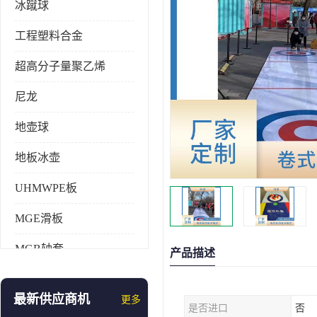
冰蹴球
工程塑料合金
超高分子量聚乙烯
尼龙
地壶球
地板冰壶
UHMWPE板
MGE滑板
MGB轴套
产品描述
旱地冰壶
最新供应商机
更多
是否进口
否
仿真冰壶