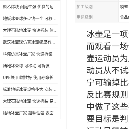
聚乙烯块 耐磨性强 优良的耐低温
加工级别
模塑
MGA滑板滑块
用途级别
食品
地板冰壶球多少钱一个 可移动 可拆装 滑行阻力小
MGE滑板滑块
大理石陆地冰壶 快速拆装 体积小 重量轻
冰壶是一项
尼龙轴套
武汉冰壶球仿真冰壶哪里有卖 趣味性强 体积小 重量轻
而观看一场
尼龙板
科诺仿真冰壶厂家 快速拆装 不受季节影响
壶运动员为
MGE承压垫
陆地冰壶球 可移动 可拆装 表面具有自润滑功能
动员从不试
超高板
UPE块 阻燃性好 使用寿命长
宁可输掉比
超高贴面板
标准地板冰壶规格多大 安装简单 方便携带和存储
反比赛规则
超高海底板
大理石陆地冰壶 快速拆装 易于学习和掌握
中做了这些
超高铺路板
陆地冰壶厂家 趣味性强 表面具有自润滑功能
要目标是判
超高轴套