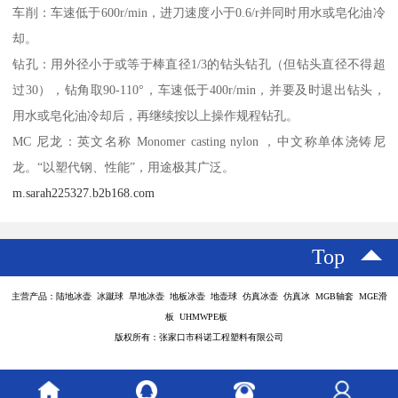
车削：车速低于600r/min，进刀速度小于0.6/r并同时用水或皂化油冷
却。
钻孔：用外径小于或等于棒直径1/3的钻头钻孔（但钻头直径不得超
过30），钻角取90-110°，车速低于400r/min，并要及时退出钻头，
用水或皂化油冷却后，再继续按以上操作规程钻孔。
MC 尼龙：英文名称 Monomer casting nylon ，中文称单体浇铸尼
龙。“以塑代钢、性能”，用途极其广泛。
m.sarah225327.b2b168.com
Top
主营产品：陆地冰壶 冰蹴球 旱地冰壶 地板冰壶 地壶球 仿真冰壶 仿真冰 MGB轴套 MGE滑
板 UHMWPE板
版权所有：张家口市科诺工程塑料有限公司