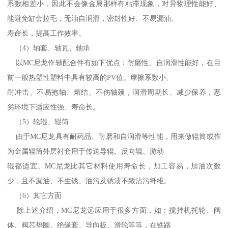
系数相差小，因此不会像金属那样有粘滞现象，对异物理性能好、
能避免缸套拉毛，无油自润滑，密封性好、不易漏油、
寿命长，提高工作效率。
（4）轴套、轴瓦、轴承
以MC尼龙作轴配合件有如下优点：耐磨性、自润滑性能好，在目
前一般热塑性塑料中具有较高的PV值。摩擦系数小、
耐冲击、不易抱轴、熔结、不伤轴颈，润滑周期长、减少保养，恶
劣环境下适应性强、寿命长。
（5）轮辊、辊筒
由于MC尼龙具有耐药品、耐磨和自润滑等性能，用来做辊筒或作
为金属辊筒外层衬套用于传送导辊、反向辊、游动
辊都适宜。MC尼龙比其它材料使用寿命长，加工容易，加油次数
少，且不漏油、不生锈、油污及锈渍不致沾污纤维。
（6）其它方面
除上述介绍，MC尼龙远应用于很多方面，如：搅拌机托轮、阀
体、阀芯垫圈、绝缘套、导向板、滑轮等等，在铁路