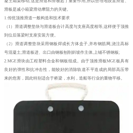
凝土箱梁移动,这是滑道和滑板起了重要作用,所以合理地设置滑道、
滑板是减小箱梁滑动摩阻力的关键。
1.传统顶推滑道一般构造和技术要求
（1）滑道调整垫块与滑道板合计高度与支座高度相等,这样便于顶推
到位后落梁时支座安装方便。
（2）滑道调整垫块采用钢板焊成长方体盒子,并布钢筋网,浇注高标
号混凝土;滑道板进、出口由钢板刨削斜坡作主体,上铺不锈钢板;
2.MGE滑块由工程塑料合金和钢板组成。由于顶推滑板MGE板具有
良好的弹性和抗冲击性，能较好的消除轨道不平造成的局部高压带
来的危害，因此特别适合于桥梁，水利，造船等行业的重物平移。