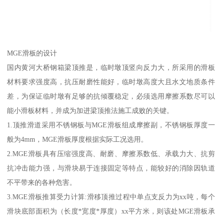
MGE滑板的设计
国内黄河大桥钢箱梁顶推是，临时墩顶竖向反力大，所采用的滑板
材料要求强度高，抗压耐磨性能好，临时墩高度大且水文地质条件
差，为保证临时墩有足够的抗倾覆稳定，必须选用摩擦系数尽可以
能小滑板材料，并成为加进梁顶推法施工成败的关键。
1.顶推滑道采用不锈钢板与MGE滑板组成摩擦副，不锈钢板厚度一
般为4mm，MGE滑板厚度根据实际工况选用。
2.MGE滑板具有压缩强度高、耐磨、摩擦系数低、承载力大、抗剪
抗冲击能力强，与滑块易于连接固定等特点，能较好的消除因轨道
不平带来的各种危害。
3.MGE滑板推算受力计算:滑移顶推过程中单点支反力为xx吨，每个
滑块底部面积为（长度*宽度*厚度）xx平方米，则该处MGE滑板承