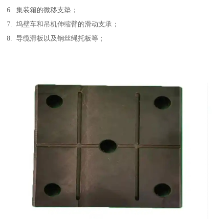
6. 集装箱的微移支垫；
7. 坞壁车和吊机伸缩臂的滑动支承；
8. 导缆滑板以及钢丝绳托板等；