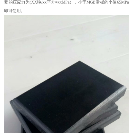
受的压应力为(XX吨/xx平方=xxMPa），小于MGE滑板的小值65MPa
即可使用。