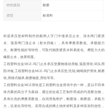
特性级别
耐磨
类型
标准料
科诺承压垫材料制作的船闸人字门中缝承压止水、深水闸门硬质
水、弧形闸门顶止水（射水挡板），具有摩擦系数低、承载能力
大、耐磨性能好等特性，可取代铜质硬质水和易老化、摩阻力大的
橡胶止水，效果明显。
工程塑料合金MGE-坞门止水承压垫重物移动滑板,弧面滑块,码头用
防冲板,工程塑料合金MGE-坞门止水承压垫,托辊,钢绳保护滑块,耐磨
块,滑移式轴承,耐磨轴套,滑轮等等。
工程塑料合金MGE滑块是工程塑料合金滑块中的一种，是以不同单
体共聚的高分子为基础，通过的合成工艺制作而成的均质聚合物，
具有出色的摩擦系数低，自润滑免维护，耐腐蚀，耐磨损，承载力
大，抗老化等特性。采用合成的稀土纳米材料及多种添加剂改性，