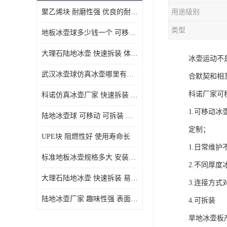
聚乙烯块 耐磨性强 优良的耐低温
用途级别
MGA滑板滑块
类型
地板冰壶球多少钱一个 可移动 可拆装 滑行阻力小
MGE滑板滑块
大理石陆地冰壶 快速拆装 体积小 重量轻
冰壶运动不
尼龙轴套
武汉冰壶球仿真冰壶哪里有卖 趣味性强 体积小 重量轻
合默契和相
尼龙板
科诺厂家可
科诺仿真冰壶厂家 快速拆装 不受季节影响
MGE承压垫
1.可移动冰
陆地冰壶球 可移动 可拆装 表面具有自润滑功能
超高板
定制；
UPE块 阻燃性好 使用寿命长
超高贴面板
1.日常维
标准地板冰壶规格多大 安装简单 方便携带和存储
2.不同厚度
超高海底板
大理石陆地冰壶 快速拆装 易于学习和掌握
3.连接方式
超高铺路板
陆地冰壶厂家 趣味性强 表面具有自润滑功能
4.可拆装
超高轴套
旱地冰壶板