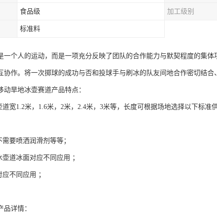
食品级
加工级别
标准料
是一个人的运动，而是一项充分反映了团队的合作能力与默契程度的集体
互协作。将一次掷球的成功与否和投球手与刷冰的队友间地合作密切结合
移动旱地冰壶赛道产品特点：
壶道宽1.2米，1.6米，2米，2.4米，3米等，长度可根据场地选择以下标准供货
护不需要喷洒润滑剂等等；
冰壶道冰面对应不同应用 ；
对应不同应用 ；
产品详情：