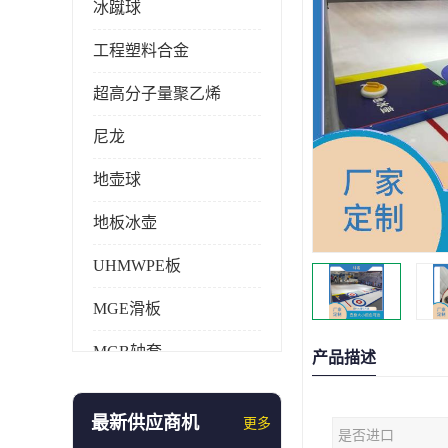
冰蹴球
工程塑料合金
超高分子量聚乙烯
尼龙
地壶球
地板冰壶
UHMWPE板
MGE滑板
MGB轴套
产品描述
旱地冰壶
最新供应商机
更多
是否进口
仿真冰壶