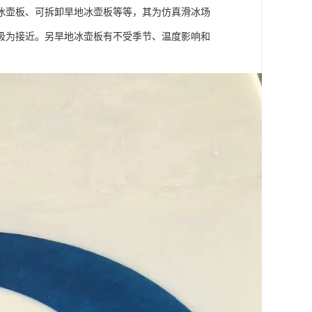
冰壶板、可拆卸旱地冰壶板等等，其为仿真滑冰场
极为接近。另旱地冰壶板有不受季节、温度影响和