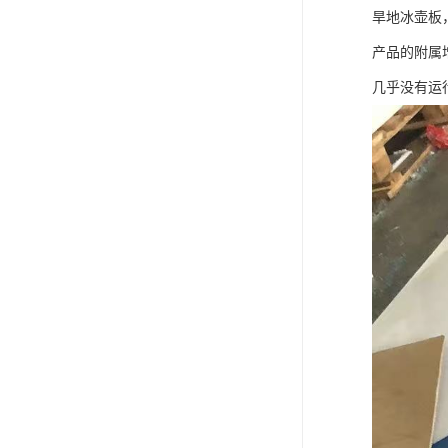
可卷冰壶
旱地冰壶板
产品的附属
超高抗磨块
几乎没有运