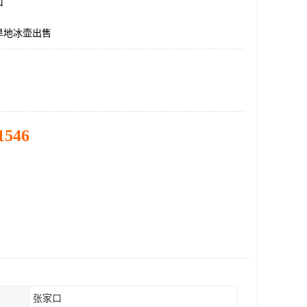
口
旱地冰壶出售
1546
张家口