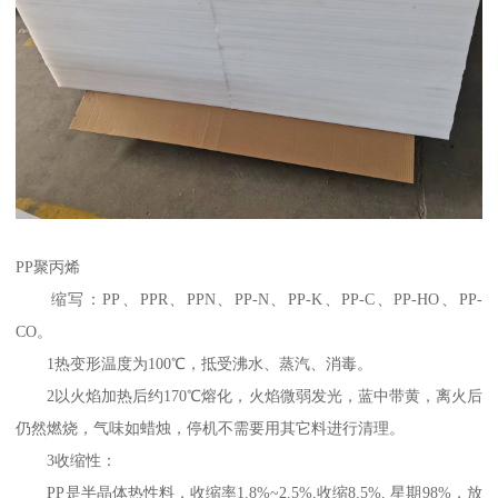
PP聚丙烯
缩写：PP、PPR、PPN、PP-N、PP-K、PP-C、PP-HO、PP-
CO。
1热变形温度为100℃，抵受沸水、蒸汽、消毒。
2以火焰加热后约170℃熔化，火焰微弱发光，蓝中带黄，离火后
仍然燃烧，气味如蜡烛，停机不需要用其它料进行清理。
3收缩性：
PP是半晶体热性料，收缩率1.8%~2.5%,收缩8.5%, 星期98%，放