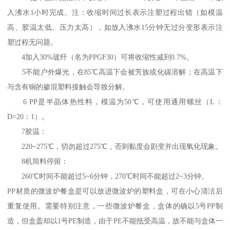
入沸水1小时完成。注：收缩时间过长表示注塑过程出错（如模温
高、胶温太低、压力太高），如放入沸水15分钟无过分变形表示注
塑过程无问题。
4加入30%玻纤（名为PPGF30）可将收缩性减到0.7%。
5不能户外爆光，在85℃高温下会被芳族或化碳溶解；在高温下
与含有铜的掺混塑料接触会导致分解。
6 PP是半晶体热性料，模温为50℃，可使用通用螺丝（L：
D=20：1）。
7胶温：
220~275℃，切勿超过275℃，否则黏度会剧变并出现氧化现象。
8机筒料停留：
260℃时间不能超过5~6分钟，270℃时间不能超过2~3分钟。
PP材质的微波炉餐盒是可以放进微波炉的塑料盒，可在小心清洁后
重复使用。需要特别注意，一些微波炉餐盒，盒体的确以5号PP制
造，但盒盖却以1号PE制造，由于PE不能抵受高温，故不能与盒体一