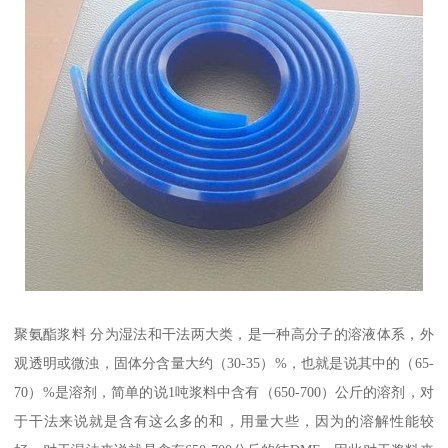
聚氨酯浆料 分为湿法和干法两大类，是一种高分子的溶液体系，外
观透明或微浊，固体分含量大约（30-35）%，也就是说其中的（65-
70）%是溶剂，简单的说1吨浆料中含有（650-700）公斤的溶剂，对
于干法来说就是含有这么多的和，用量大些，因为的溶解性能较