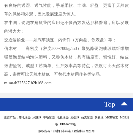
有良好的透湿、透气性能，手感柔软、丰满、轻盈，更富于天然皮
革的风格和外观，因此发展速度为惊人。
在中国，硬泡在建筑业的应用还不像西方发达那样普遍，所以发展
的潜力大；
交通运输业——如汽车顶篷、内饰件（方向盘、仪表盘）等；
仿木材——高密度（密度300~700kg/m3）聚氨酯硬泡或玻璃纤维增
强硬泡是结构泡沫塑料，又称仿木材，具有强度高、韧性好、结皮
致密坚韧、成型工艺简单、生产效率高等特点，强度可比天然木材
高，密度可比天然木材低，可替代木材用作各类制品。
m.sarah225327.b2b168.com
Top
主营产品：陆地冰壶 冰蹴球 旱地冰壶 地板冰壶 地壶球 仿真冰壶 仿真冰 MGB轴套 MGE滑
板 UHMWPE板
版权所有：张家口市科诺工程塑料有限公司