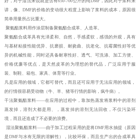
好，对于湿法来说就是含有650-700公斤的纯DMF，因此对于浆料来
讲，像、DMF的价格的变动很大程度上影响了浆料的成本，原因很
简单用量所占比重大。
聚氨酯浆料用作涂层制备聚氨酯合成革、人造革。
聚氨酯合成革具有光泽柔和、自然，手感柔软，感强的外观，具有
与基材粘接性能优异、抗磨损、耐挠曲、抗老化、抗霉菌性好等优
异的机械性能，同时还具备耐寒性好、透气、可洗涤、加工方便、
价格优廉等优点，是天然皮革的为理想的替代品，广泛应用于服
装、制鞋、箱包、家具、体育等行业。
凡是应用的领域，它都可替代，而且还可应用于无法应用的领域，
的行情很容易受动物（牛、羊、猪等行情的影响，疯牛病）。
干法聚氨酯浆料——在应用的过程中，靠加热蒸发将浆料中的溶剂
蒸发掉，溶剂大都是用、，蒸发掉的溶剂无法回收，不仅污染环
境，而且还造成了不必要的浪费。
湿法聚氨酯浆料——由于加工过程采用的是将DMF用水抽提（原因
是DMF与水有无限的溶解性），比较环保，而且生产出的合成革具