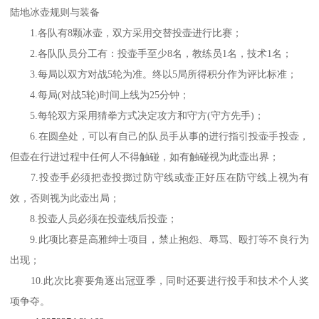
陆地冰壶规则与装备
1.各队有8颗冰壶，双方采用交替投壶进行比赛；
2.各队队员分工有：投壶手至少8名，教练员1名，技术1名；
3.每局以双方对战5轮为准。终以5局所得积分作为评比标准；
4.每局(对战5轮)时间上线为25分钟；
5.每轮双方采用猜拳方式决定攻方和守方(守方先手)；
6.在圆垒处，可以有自己的队员手从事的进行指引投壶手投壶，
但壶在行进过程中任何人不得触碰，如有触碰视为此壶出界；
7.投壶手必须把壶投掷过防守线或壶正好压在防守线上视为有
效，否则视为此壶出局；
8.投壶人员必须在投壶线后投壶；
9.此项比赛是高雅绅士项目，禁止抱怨、辱骂、殴打等不良行为
出现；
10.此次比赛要角逐出冠亚季，同时还要进行投手和技术个人奖
项争夺。