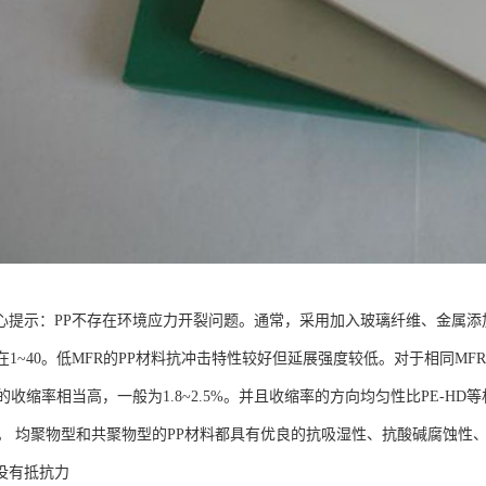
心提示：PP不存在环境应力开裂问题。通常，采用加入玻璃纤维、金属添加
在1~40。低MFR的PP材料抗冲击特性较好但延展强度较低。对于相同M
的收缩率相当高，一般为1.8~2.5%。并且收缩率的方向均匀性比PE-H
7%。 均聚物型和共聚物型的PP材料都具有优良的抗吸湿性、抗酸碱腐蚀
没有抵抗力