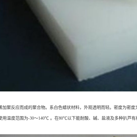
加聚反应而成的聚合物。系白色蜡状材料，外观透明而轻。密度为密度为0.89～0
使用温度范围为-30～140℃ 。在80℃以下能耐酸、碱、盐液及多种扒