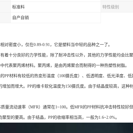
标准料
特性级别
自产自销
：
其相对密度小，仅在0.89-0.91，它是塑料当中轻的品种之一了。
质具有着十分良好的力学性能，除了耐冲击性以外，其他的力学性能均会比
塑料中代表聚丙烯材料。聚丙烯，是由丙烯聚合而制得的一种热塑性树脂。
型的PP材料有较低的热变形温度（100摄氏度）、低透明度、低光泽度、
的增加而增大。PP的维卡软化温度为150摄氏度。由于结晶度较高，这种
体质量流动速率（MFR）通常在1~100。低MFR的PP材料抗冲击特性较
聚型的要高。由于结晶，PP的收缩率相当高，一般为1.6~2.0%。