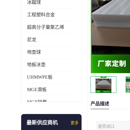
冰蹴球
工程塑料合金
超高分子量聚乙烯
尼龙
地壶球
地板冰壶
UHMWPE板
MGE滑板
MGB轴套
产品描述
旱地冰壶
最新供应商机
更多
是否进口
仿真冰壶