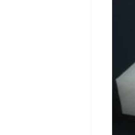
可卷冰壶
超高抗磨块