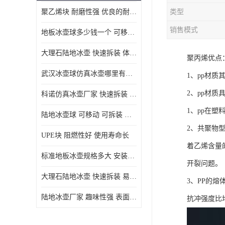
聚乙烯块 耐磨性强 优良的耐低温
类型
MGA滑板滑块
销售模式
地板冰壶球多少钱一个 可移动 可拆装 滑行阻力小
MGE滑板滑块
大理石陆地冰壶 快速拆装 体积小 重量轻
聚丙烯优点
尼龙轴套
武汉冰壶球仿真冰壶哪里有卖 趣味性强 体积小 重量轻
1、pp材质
尼龙板
2、pp材
科诺仿真冰壶厂家 快速拆装 不受季节影响
MGE承压垫
1、pp在
陆地冰壶球 可移动 可拆装 表面具有自润滑功能
超高板
2、共聚物
UPE块 阻燃性好 使用寿命长
超高贴面板
着乙烯含量
标准地板冰壶规格多大 安装简单 方便携带和存储
开裂问题。
超高海底板
大理石陆地冰壶 快速拆装 易于学习和掌握
3、PP的熔
超高铺路板
陆地冰壶厂家 趣味性强 表面具有自润滑功能
抗冲强度比均
超高轴套