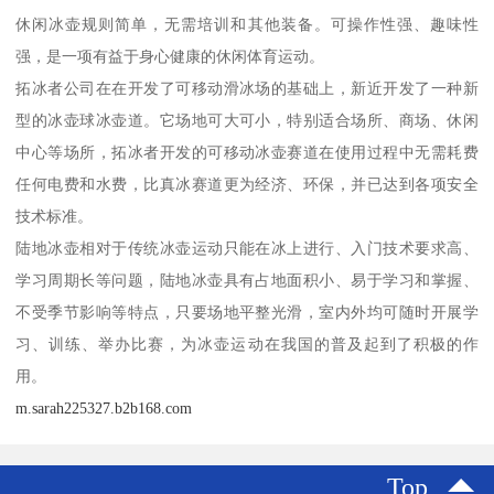
休闲冰壶规则简单，无需培训和其他装备。可操作性强、趣味性
强，是一项有益于身心健康的休闲体育运动。
拓冰者公司在在开发了可移动滑冰场的基础上，新近开发了一种新
型的冰壶球冰壶道。它场地可大可小，特别适合场所、商场、休闲
中心等场所，拓冰者开发的可移动冰壶赛道在使用过程中无需耗费
任何电费和水费，比真冰赛道更为经济、环保，并已达到各项安全
技术标准。
陆地冰壶相对于传统冰壶运动只能在冰上进行、入门技术要求高、
学习周期长等问题，陆地冰壶具有占地面积小、易于学习和掌握、
不受季节影响等特点，只要场地平整光滑，室内外均可随时开展学
习、训练、举办比赛，为冰壶运动在我国的普及起到了积极的作
用。
m.sarah225327.b2b168.com
Top