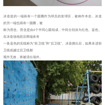
冰壶道的一端画有一个圆圈作为球员的发球区，被称作本垒。冰道
的另一端也画有一圆圈，被
称为营垒。营垒是由4个半同心圆组成，中间分别涂为红色、蓝色。
在冰壶场地前后两端各有
一条蓝色的实线称为“前卫线”和“后卫线”。冰壶掷出后，如果未进前
卫线或越过后卫线都
视作无效，将被清出场外。