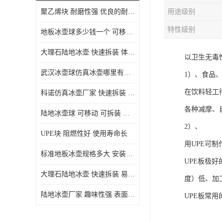
聚乙烯块 耐磨性强 优良的耐低温
用途级别
MGA滑板滑块
特性级别
地板冰壶球多少钱一个 可移动 可拆装 滑行阻力小
MGE滑板滑块
大理石陆地冰壶 快速拆装 体积小 重量轻
以卫生无毒
尼龙轴套
武汉冰壶球仿真冰壶哪里有卖 趣味性强 体积小 重量轻
1）、食品
尼龙板
在饮料轻工
科诺仿真冰壶厂家 快速拆装 不受季节影响
MGE承压垫
各种减摩、
陆地冰壶球 可移动 可拆装 表面具有自润滑功能
超高板
2）、
UPE块 阻燃性好 使用寿命长
超高贴面板
用UPE可
标准地板冰壶规格多大 安装简单 方便携带和存储
UPE板极
超高海底板
大理石陆地冰壶 快速拆装 易于学习和掌握
度）低、加
超高铺路板
陆地冰壶厂家 趣味性强 表面具有自润滑功能
UPE板常用
超高轴套