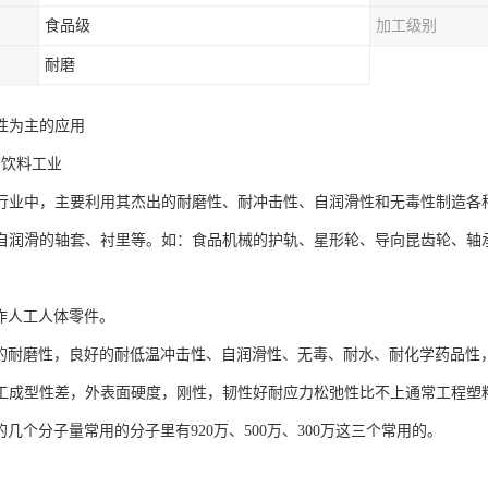
食品级
加工级别
耐磨
性为主的应用
、饮料工业
行业中，主要利用其杰出的耐磨性、耐冲击性、自润滑性和无毒性制造各
自润滑的轴套、衬里等。如：食品机械的护轨、星形轮、导向昆齿轮、轴
制作人工人体零件。
好的耐磨性，良好的耐低温冲击性、自润滑性、无毒、耐水、耐化学药品性
工成型性差，外表面硬度，刚性，韧性好耐应力松弛性比不上通常工程塑
的几个分子量常用的分子里有920万、500万、300万这三个常用的。