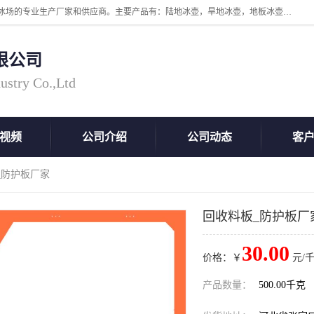
张家口市科诺工程塑料有限公司是超高分子量聚乙烯，高密度板，仿真冰场的专业生产厂家和供应商。主要产品有：陆地冰壶，旱地冰壶，地板冰壶，地壶球，仿真冰壶，仿真冰，冰蹴球，MGB轴套，MGE滑板，高密度板，仿真冰场等产品。欢迎有需要的朋友前来联系。
限公司
ustry Co.,Ltd
视频
公司介绍
公司动态
客
_防护板厂家
回收料板_防护板厂
30.00
价格：￥
元/千
产品数量：
500.00千克