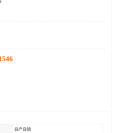
口
1546
自产自销