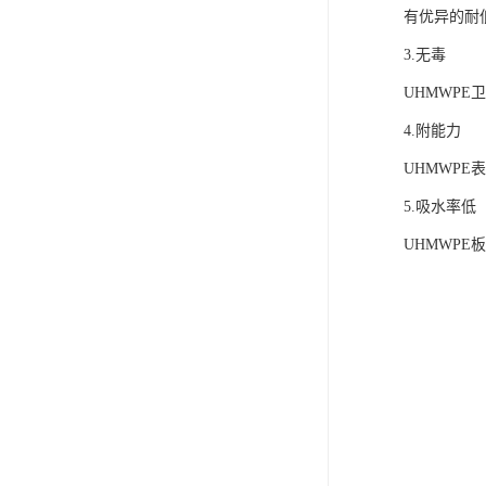
有优异的耐
3.无毒
UHMWP
4.附能力
UHMWP
5.吸水率低
UHMWP