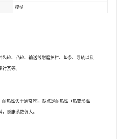
模塑
种齿轮、凸轮、输送线耐磨护栏、垫条、导轨以及
承衬瓦等。
，耐热性优于通常PE，缺点是耐热性（热变形温
料，膨胀系数偏大。