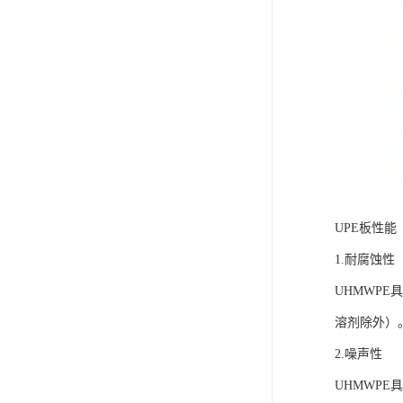
UPE板性能
1.耐腐蚀性
UHMWP
溶剂除外）。
2.噪声性
UHMWP