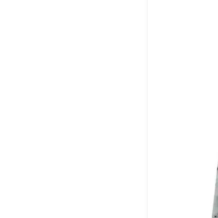
可卷冰壶
超高抗磨块