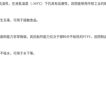
低温性，在液氦温度（-269℃）下仍具有延展性，因而能够用作核工业的
E卫生无毒，可用于接触食品。
E表面附能力非常微弱，其抗粘符能力仅次于塑料中不粘性的PTFE，因而
E板不吸水，可用于水下等。