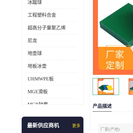
冰蹴球
工程塑料合金
超高分子量聚乙烯
尼龙
地壶球
地板冰壶
UHMWPE板
MGE滑板
MGB轴套
产品描述
旱地冰壶
最新供应商机
更多
厂家(产地)
仿真冰壶