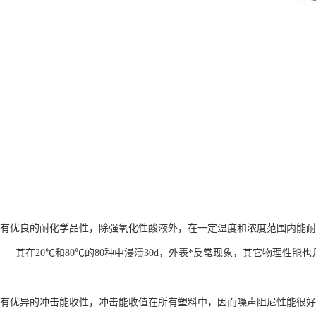
E具有优良的耐化学品性，除强氧化性酸液外，在一定温度和浓度范围内能
 其在20℃和80℃的80种中浸渍30d，外表*反常现象，其它物理性能
E具有优异的冲击能收性，冲击能收值在所有塑料中，因而噪声阻尼性能很好