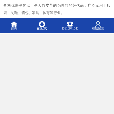
价格优廉等优点，是天然皮革的为理想的替代品，广泛应用于服
装、制鞋、箱包、家具、体育等行业。
凡是应用的领域，它都可替代，而且还可应用于无法应用的领域，
的行情很容易受动物（牛、羊、猪等行情的影响，疯牛病）。
首页
在线QQ
13810971546
在线留言
干法聚氨酯浆料——在应用的过程中，靠加热蒸发将浆料中的溶剂
蒸发掉，溶剂大都是用、，蒸发掉的溶剂无法回收，不仅污染环
境，而且还造成了不必要的浪费。
湿法聚氨酯浆料——由于加工过程采用的是将DMF用水抽提（原因
是DMF与水有无限的溶解性），比较环保，而且生产出的合成革具
有良好的透湿、透气性能，手感柔软、丰满、轻盈，更富于天然皮
革的风格和外观，因此发展速度为惊人。