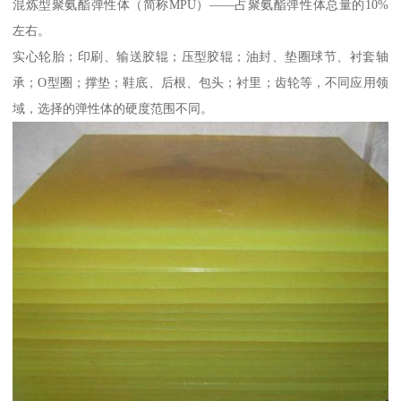
混炼型聚氨酯弹性体（简称MPU）——占聚氨酯弹性体总量的10%
左右。
实心轮胎；印刷、输送胶辊；压型胶辊；油封、垫圈球节、衬套轴
承；O型圈；撑垫；鞋底、后根、包头；衬里；齿轮等，不同应用领
域，选择的弹性体的硬度范围不同。