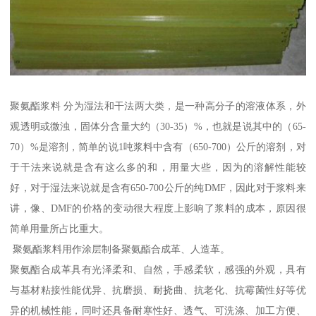
聚氨酯浆料 分为湿法和干法两大类，是一种高分子的溶液体系，外
观透明或微浊，固体分含量大约（30-35）%，也就是说其中的（65-
70）%是溶剂，简单的说1吨浆料中含有（650-700）公斤的溶剂，对
于干法来说就是含有这么多的和，用量大些，因为的溶解性能较
好，对于湿法来说就是含有650-700公斤的纯DMF，因此对于浆料来
讲，像、DMF的价格的变动很大程度上影响了浆料的成本，原因很
简单用量所占比重大。
聚氨酯浆料用作涂层制备聚氨酯合成革、人造革。
聚氨酯合成革具有光泽柔和、自然，手感柔软，感强的外观，具有
与基材粘接性能优异、抗磨损、耐挠曲、抗老化、抗霉菌性好等优
异的机械性能，同时还具备耐寒性好、透气、可洗涤、加工方便、