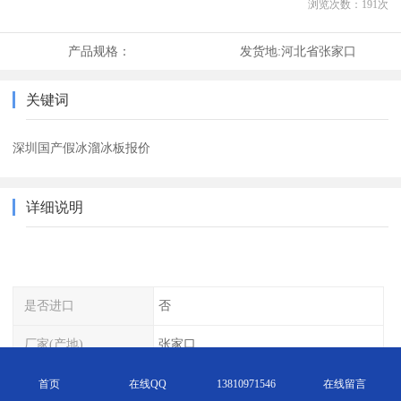
浏览次数：
191
次
产品规格：
发货地:
河北省张家口
关键词
深圳国产假冰溜冰板报价
详细说明
是否进口
否
厂家(产地)
张家口
类型
标准料
首页
在线QQ
13810971546
在线留言