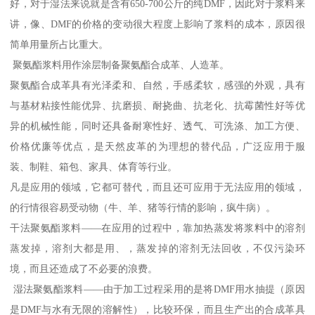
好，对于湿法来说就是含有650-700公斤的纯DMF，因此对于浆料来
讲，像、DMF的价格的变动很大程度上影响了浆料的成本，原因很
简单用量所占比重大。
聚氨酯浆料用作涂层制备聚氨酯合成革、人造革。
聚氨酯合成革具有光泽柔和、自然，手感柔软，感强的外观，具有
与基材粘接性能优异、抗磨损、耐挠曲、抗老化、抗霉菌性好等优
异的机械性能，同时还具备耐寒性好、透气、可洗涤、加工方便、
价格优廉等优点，是天然皮革的为理想的替代品，广泛应用于服
装、制鞋、箱包、家具、体育等行业。
凡是应用的领域，它都可替代，而且还可应用于无法应用的领域，
的行情很容易受动物（牛、羊、猪等行情的影响，疯牛病）。
干法聚氨酯浆料——在应用的过程中，靠加热蒸发将浆料中的溶剂
蒸发掉，溶剂大都是用、，蒸发掉的溶剂无法回收，不仅污染环
境，而且还造成了不必要的浪费。
湿法聚氨酯浆料——由于加工过程采用的是将DMF用水抽提（原因
是DMF与水有无限的溶解性），比较环保，而且生产出的合成革具