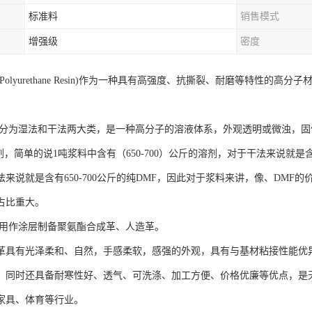
标准料
销售模式
增强级
密度
Polyurethane Resin)作为一种具有高强度、抗撕裂、耐磨等特性的
 分为湿法和干法两大类，是一种高分子的溶液体系，外观透明或微浊，固体分
溶剂，简单的说1吨浆料中含有（650-700）公斤的溶剂，对于干法来说
法来说就是含有650-700公斤的纯DMF，因此对于浆料来讲，像、DM
占比重大。
用作涂层制备聚氨酯合成革、人造革。
革具有光泽柔和、自然，手感柔软，感强的外观，具有与基材粘接性能优
，同时还具备耐寒性好、透气、可洗涤、加工方便、价格优廉等优点，是
家具、体育等行业。