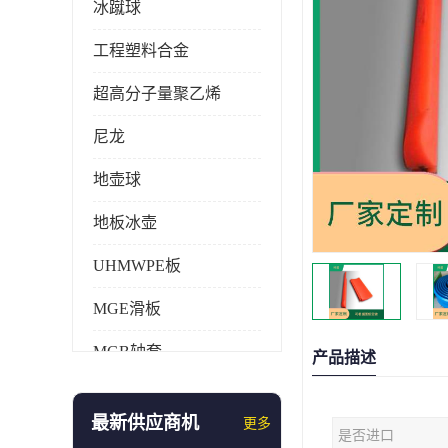
冰蹴球
工程塑料合金
超高分子量聚乙烯
尼龙
地壶球
地板冰壶
UHMWPE板
MGE滑板
MGB轴套
产品描述
旱地冰壶
最新供应商机
更多
是否进口
仿真冰壶