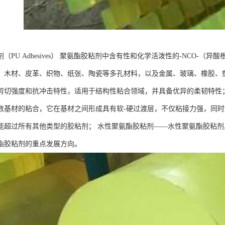
（PU Adhesives） 聚氨酯胶粘剂中含有性和化学活泼性的-NCO-（异
、木材、皮革、织物、纸张、陶瓷等多孔材料，以及金属、玻璃、橡胶、
剪切强度和抗冲击特性，适用于结构性粘合领域，并具备优异的柔韧特性
数基材的粘合，它在基材之间形成具有软-硬过渡层，不仅粘接力强，同时
能超过所有其他类型的胶粘剂； 水性聚氨酯胶粘剂——水性聚氨酯胶粘剂
酯胶粘剂的重点发展方向。