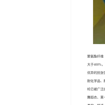
聚氨酯纤维
大于400%
优异的抗张
耐化学品、
纶已被广泛
舞蹈衣、莱