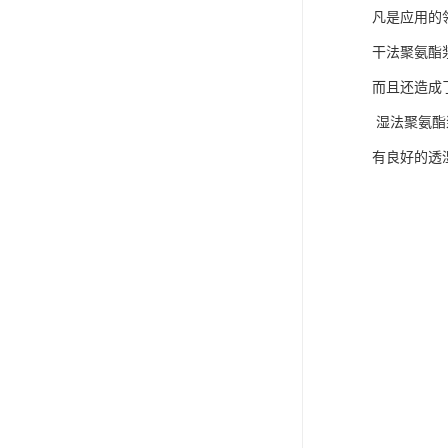
可卷冰壶
凡是应用的
干法聚氨酯
超高抗磨块
而且还造成
湿法聚氨酯
有良好的透