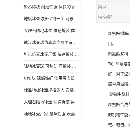
聚乙烯块 耐磨性强 优良的耐低温
类型
MGA滑板滑块
特性级别
地板冰壶球多少钱一个 可移动 可拆装 滑行阻力小
MGE滑板滑块
大理石陆地冰壶 快速拆装 体积小 重量轻
聚氨酯树脂(
尼龙轴套
武汉冰壶球仿真冰壶哪里有卖 趣味性强 体积小 重量轻
用。
尼龙板
聚氨酯浆料
科诺仿真冰壶厂家 快速拆装 不受季节影响
MGE承压垫
70）%是
陆地冰壶球 可移动 可拆装 表面具有自润滑功能
超高板
好，对于湿
UPE块 阻燃性好 使用寿命长
超高贴面板
简单用量所
标准地板冰壶规格多大 安装简单 方便携带和存储
聚氨酯浆料
超高海底板
大理石陆地冰壶 快速拆装 易于学习和掌握
聚氨酯合成
超高铺路板
陆地冰壶厂家 趣味性强 表面具有自润滑功能
的机械性能
超高轴套
鞋、箱包、