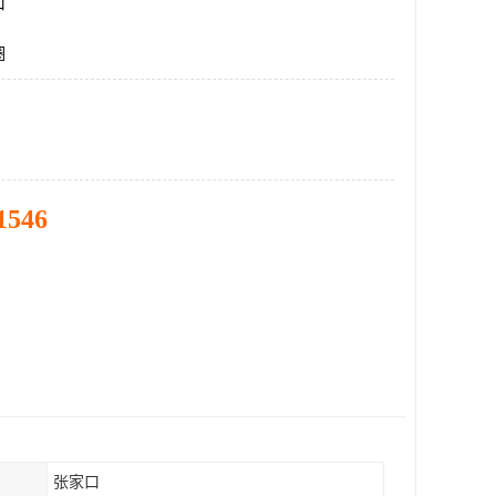
口
圈
1546
张家口