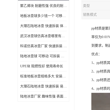
聚乙烯块 耐磨性强 优良的耐低温
类型
MGA滑板滑块
销售模式
地板冰壶球多少钱一个 可移动 可拆装 滑行阻力小
MGE滑板滑块
大理石陆地冰壶 快速拆装 体积小 重量轻
pp材质是
尼龙轴套
武汉冰壶球仿真冰壶哪里有卖 趣味性强 体积小 重量轻
率仅为0.0
尼龙板
到要求，制
科诺仿真冰壶厂家 快速拆装 不受季节影响
MGE承压垫
优点：
陆地冰壶球 可移动 可拆装 表面具有自润滑功能
超高板
1、pp材质
UPE块 阻燃性好 使用寿命长
超高贴面板
2、pp材
标准地板冰壶规格多大 安装简单 方便携带和存储
3、pp材质
超高海底板
大理石陆地冰壶 快速拆装 易于学习和掌握
4、pp材
超高铺路板
陆地冰壶厂家 趣味性强 表面具有自润滑功能
超高轴套