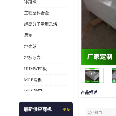
冰蹴球
工程塑料合金
超高分子量聚乙烯
尼龙
地壶球
地板冰壶
UHMWPE板
MGE滑板
MGB轴套
产品描述
旱地冰壶
最新供应商机
更多
是否进口
仿真冰壶