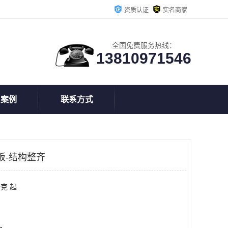
资质认证
实名商家
全国免费服务热线：
13810971546
户案例
联系方式
板-结构整齐
克 起