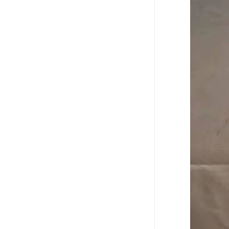
可卷冰壶
超高抗磨块