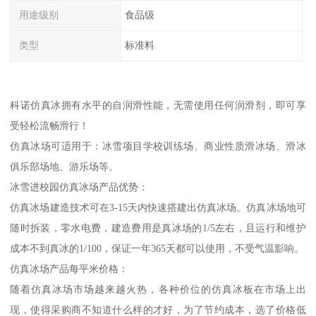
用途级别
食品级
类型
标准料
科诺仿真冰拥有水平的自润滑性能，无需使用任何润滑剂，即可享
受轻松流畅滑行！
仿真冰场可适用于：冰雪项目学校训练场、商业性质滑冰场、滑冰
俱乐部场地、游乐场等。
冰雪进校园仿真冰场产品优势：
仿真冰场建造技术可在3-15天内快速搭建出仿真冰场。仿真冰场地可
随时拆装，零水电费，建造费用是真冰场的1/5左右，且运行和维护
成本不到真冰的1/100，保证一年365天都可以使用，不受气温影响。
仿真冰场产品每平米价格：
随着仿真冰场市场越来越火热，各种价位的仿真冰板在市场上出
现，使得采购商不知道什么样的才好，为了节约成本，选了价格低