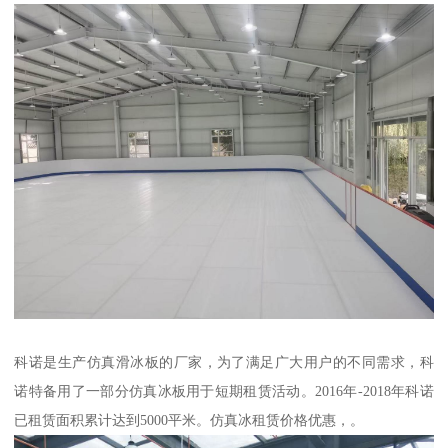
科诺是生产仿真滑冰板的厂家，为了满足广大用户的不同需求，科
诺特备用了一部分仿真冰板用于短期租赁活动。2016年-2018年科诺
已租赁面积累计达到5000平米。仿真冰租赁价格优惠，。